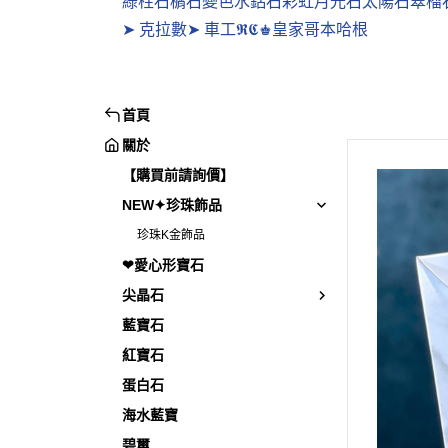
綠柱石
榍石
變色水鋁石
彩虹月光石
太陽石
翠榴
➤ 克拉數
➤ 車工
𝕽𝕮♚皇家哥本哈根
首頁
關於
【購買前請詢價】
NEW✦珍珠飾品
珍珠K金飾品
❤愛心形寶石
尖晶石
藍寶石
紅寶石
蛋白石
海水藍寶
碧璽