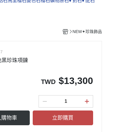
鋁石
馬里榴石
變色石榴石
礦物原石
♦︎ 對石
♦︎ 配石
NEW✦珍珠飾品
07
溪地黑珍珠項鍊
$
13,300
TWD
入購物車
立即購買