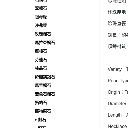
珍珠種類
翠榴石
珍珠產地
祖母綠
珍珠直徑：
沙弗萊
玫瑰榴石
鍊長：約40
馬拉亞榴石
項鍊材質：
摩根石
芬達石
柱晶石
Variety：T
矽硼鎂鋁石
Pearl Ty
馬里榴石
Origin：T
變色石榴石
拓帕石
Diamete
礦物原石
Length：A
♦︎ 對石
Necklace 