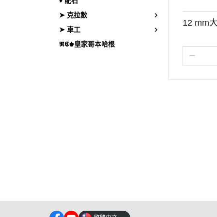
♦︎ 配石
➤ 克拉數
12 m
➤ 車工
𝕽𝕮♚皇家哥本哈根
關於
全部商品
付款方式說明
隱私權條
聯絡我們
訂單查詢
寄送方式說明
訂單相關說明
售後服務說明