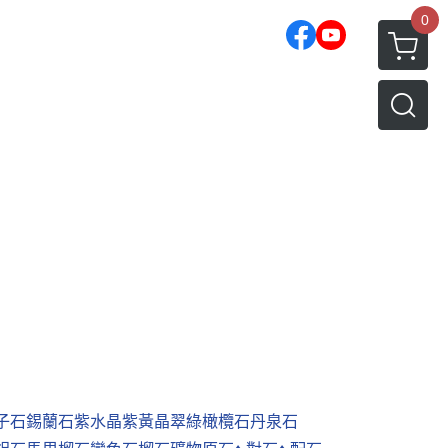
0
子石
錫蘭石
紫水晶
紫黃晶
翠綠橄欖石
丹泉石