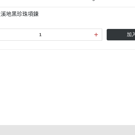
m大溪地黑珍珠項鍊
加
款