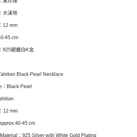
：黑珍珠
：大溪地
12 mm
-45 cm
925銀鍍白K金
ahitian Black Pearl Necklace
pe：Black Pearl
ahitian
r：12 mm
pprox.40-45 cm
Material：925 Silver with White Gold Plating