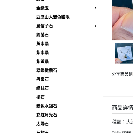
金綠玉
亞歷山大變色貓眼
風信子石
錫蘭石
黃水晶
紫水晶
紫黃晶
翠綠橄欖石
分享商品到
丹泉石
綠柱石
榍石
變色水鋁石
商品詳
彩虹月光石
種類：大
太陽石
石榴石