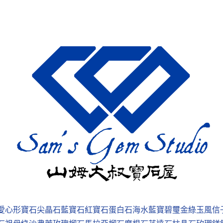
愛心形寶石
尖晶石
藍寶石
紅寶石
蛋白石
海水藍寶
碧璽
金綠玉
風信