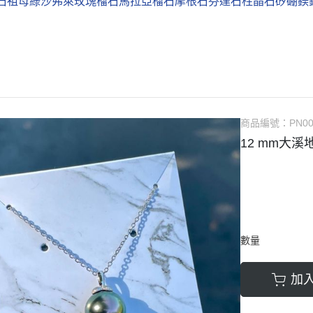
石
祖母綠
沙弗萊
玫瑰榴石
馬拉亞榴石
摩根石
芬達石
柱晶石
矽硼鎂
商品編號：
PN0
12 mm大
數量
加