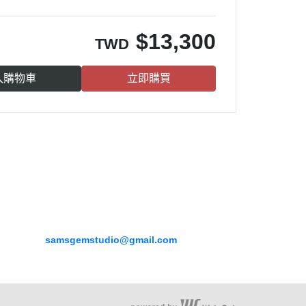
$
13,300
TWD
入購物車
立即購買
山姆大叔寶石屋，本著分享寶石的信念，從寶石原產地進
口優良寶石，直接提供客戶最優惠的價格，更時時分享寶
石專業知識與市場行情，讓所有朋友輕輕鬆鬆成為寶石收
藏家。
聯絡信箱：
samsgemstudio@gmail.com