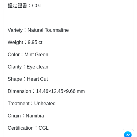
鑑定證書：CGL
Variety：Natural Tourmaline
Weight：9.95 ct
Color：Mint Green
Clarity：Eye clean
Shape：Heart Cut
Dimension：14.46×12.45×9.66 mm
Treatment：Unheated
Origin：Namibia
Certification：CGL