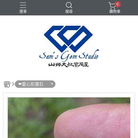
0
選單
搜尋
購物車
❤愛心形寶石