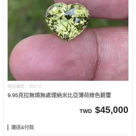
商品編號：
60673
9.95克拉無燒無處理納米比亞薄荷綠色碧璽
$
45,000
TWD
運送&付款