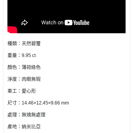
種類：天然碧璽
重量：9.95 ct
顏色：薄荷綠色
淨度：肉眼無瑕
車工：愛心形
尺寸：14.46×12.45×9.66 mm
處理：無燒無處理
產地：納米比亞