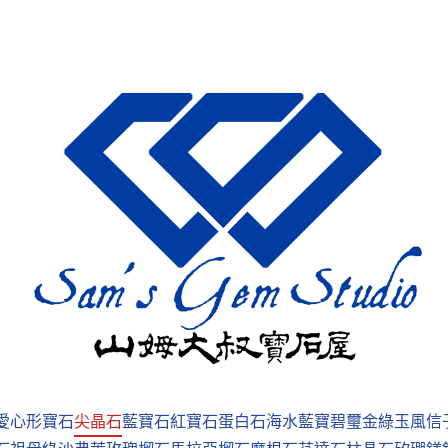
愛心形寶石
尖晶石
藍寶石
紅寶石
蛋白石
海水藍寶
碧璽
金綠玉
風信