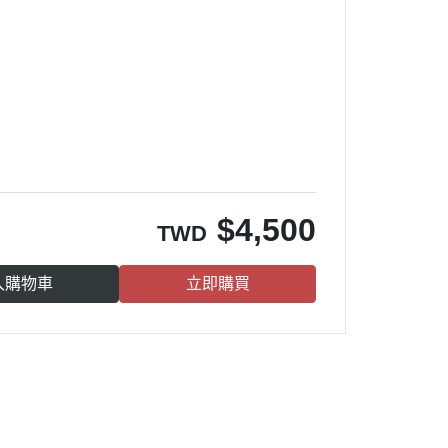
$
4,500
TWD
入購物車
立即購買
山姆大叔寶石屋，本著分享寶石的信念，從寶石原產地進