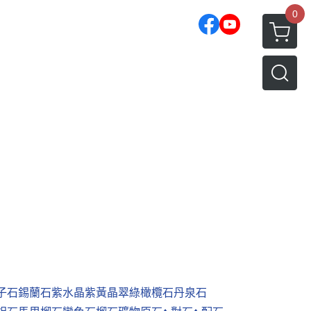
0
子石
錫蘭石
紫水晶
紫黃晶
翠綠橄欖石
丹泉石