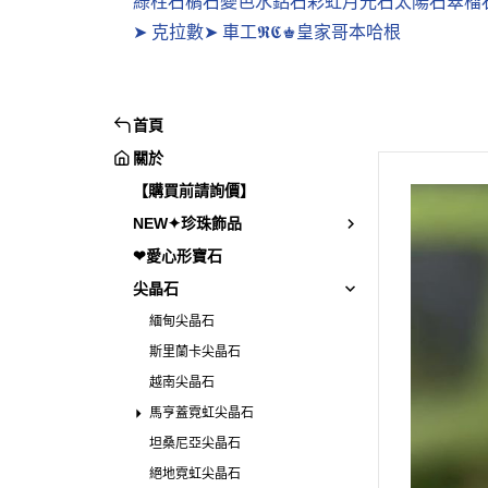
綠柱石
榍石
變色水鋁石
彩虹月光石
太陽石
翠榴
➤ 克拉數
➤ 車工
𝕽𝕮♚皇家哥本哈根
首頁
關於
【購買前請詢價】
NEW✦珍珠飾品
❤愛心形寶石
尖晶石
緬甸尖晶石
斯里蘭卡尖晶石
越南尖晶石
馬亨蓋霓虹尖晶石
坦桑尼亞尖晶石
絕地霓虹尖晶石