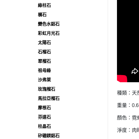
綠柱石
榍石
變色水鋁石
彩虹月光石
太陽石
石榴石
翠榴石
祖母綠
沙弗萊
玫瑰榴石
種類：天
馬拉亞榴石
重量：0.69
摩根石
芬達石
顏色：霓
柱晶石
淨度：肉
矽硼鎂鋁石