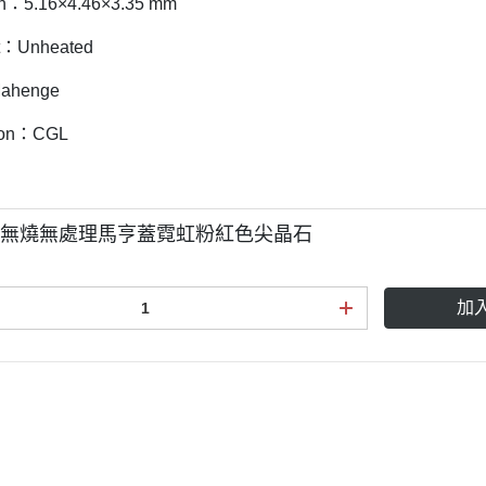
n：5.16×4.46×3.35 mm
t：Unheated
Mahenge
tion：CGL
克拉無燒無處理馬亨蓋霓虹粉紅色尖晶石
加