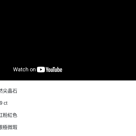
然尖晶石
 ct
虹粉紅色
眼極微瑕