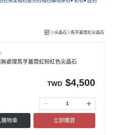
鋁石
馬里榴石
變色石榴石
礦物原石
♦︎ 對石
♦︎ 配石
尖晶石
馬亨蓋霓虹尖晶石
9
無燒無處理馬亨蓋霓虹粉紅色尖晶石
$
4,500
TWD
入購物車
立即購買