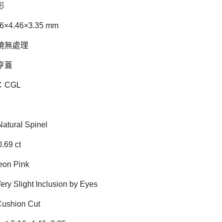
形
×4.46×3.35 mm
燒無處理
亨蓋
CGL
atural Spinel
.69 ct
on Pink
ery Slight Inclusion by Eyes
ushion Cut