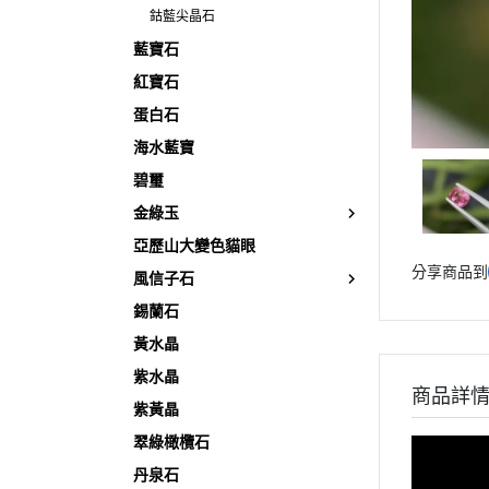
鈷藍尖晶石
藍寶石
紅寶石
蛋白石
海水藍寶
碧璽
金綠玉
亞歷山大變色貓眼
分享商品到
風信子石
錫蘭石
黃水晶
紫水晶
商品詳
紫黃晶
翠綠橄欖石
丹泉石