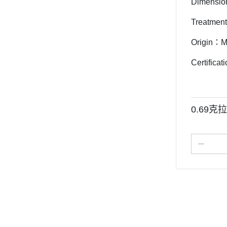
Dimensio
Treatmen
Origin：
Certifica
0.69