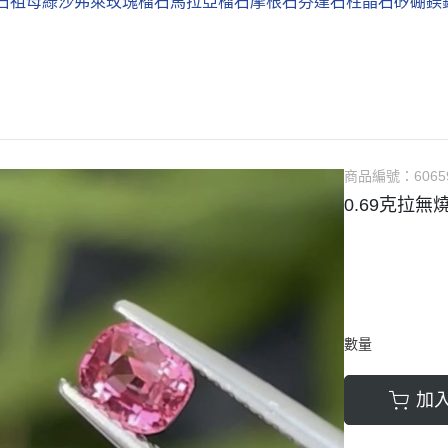
石
祖母綠
沙弗萊
玫瑰榴石
馬拉亞榴石
摩根石
芬達石
柱晶石
矽硼鎂
商品編號：
6065
0.69克拉
數量
加