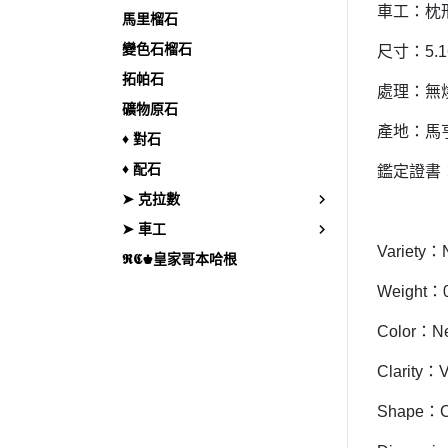
車工：枕
馬里榴石
變色石榴石
尺寸：5.16
拓帕石
處理：無
礦物原石
產地：馬
♦︎ 對石
♦︎ 配石
鑑定證書：
➤ 克拉數
➤ 車工
Variety：N
𝕽𝕮♚皇家哥本哈根
Weight：0
Color：Ne
Clarity：V
Shape：C